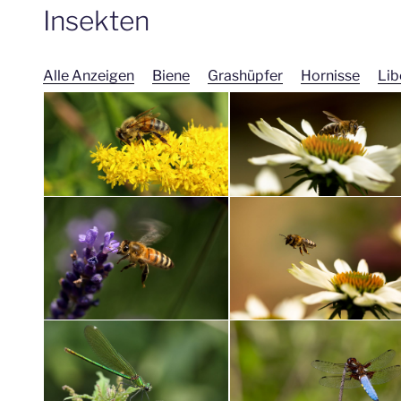
Insekten
Alle Anzeigen
Biene
Grashüpfer
Hornisse
Lib