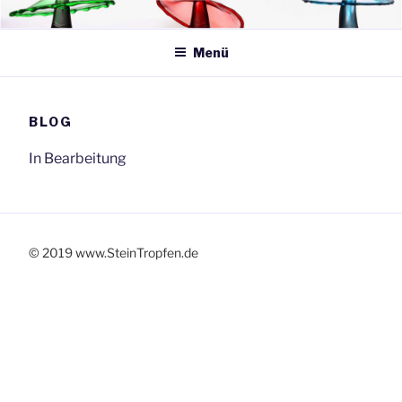
Zum
SteinTropfen.de
Inhalt
springen
Menü
BLOG
In Bearbeitung
© 2019 www.SteinTropfen.de