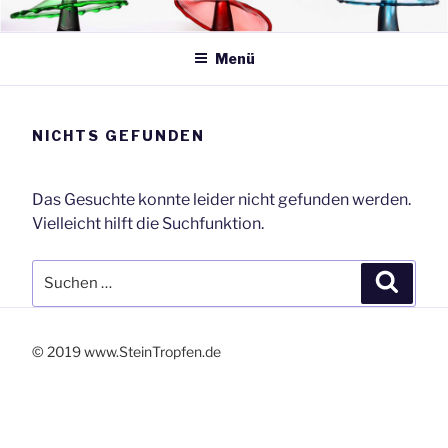
Zum
SteinTropfen.de
Inhalt
springen
Menü
NICHTS GEFUNDEN
Das Gesuchte konnte leider nicht gefunden werden.
Vielleicht hilft die Suchfunktion.
Suchen
Suche
nach:
© 2019 www.SteinTropfen.de