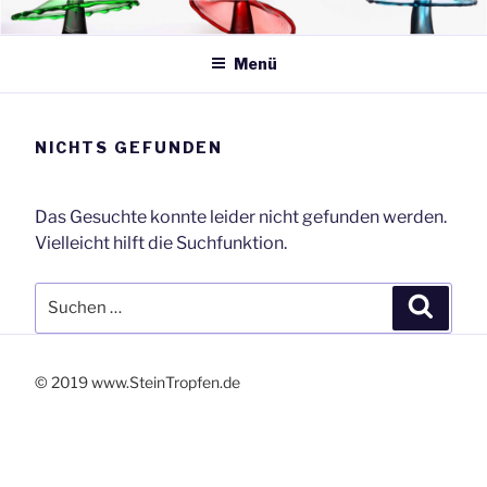
Zum
SteinTropfen.de
Inhalt
springen
Menü
NICHTS GEFUNDEN
Das Gesuchte konnte leider nicht gefunden werden.
Vielleicht hilft die Suchfunktion.
Suchen
Suche
nach:
© 2019 www.SteinTropfen.de