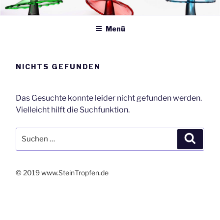
Zum
SteinTropfen.de
Inhalt
springen
Menü
NICHTS GEFUNDEN
Das Gesuchte konnte leider nicht gefunden werden.
Vielleicht hilft die Suchfunktion.
Suchen
Suche
nach:
© 2019 www.SteinTropfen.de