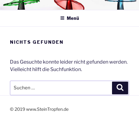
Zum
SteinTropfen.de
Inhalt
springen
Menü
NICHTS GEFUNDEN
Das Gesuchte konnte leider nicht gefunden werden.
Vielleicht hilft die Suchfunktion.
Suchen
Suche
nach:
© 2019 www.SteinTropfen.de