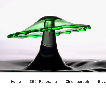
Zum
Inhalt
SteinTropfen.de
springen
Home
360° Panorama
Cinemagraph
Blog